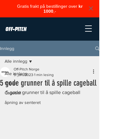
Gratis frakt på bestillinger over
kr
1000
,-
OFF-PITCH
Innlegg
Alle innlegg
Off-Pitch Norge
Alle innlegg
9. jan. 2023
1 min lesing
5 gode grunner til å spille cageball
fotball
5 gode grunner til å spille cageball
Cageball
åpning av senteret