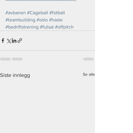
#avbanen
#Cageball
#fotball
#teambuilding
#oslo
#hasle
#bedriftstrening
#futsal
#offpitch
Se alle
Siste innlegg