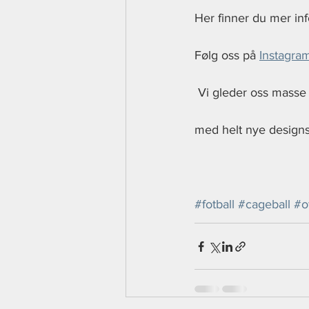
Her finner du mer in
​Følg oss på 
Instagra
 Vi gleder oss masse til å åpne opp igjen og til å se dere tilbake i aktivitet på våre nye baner 
med helt nye design
#fotball
#cageball
#o