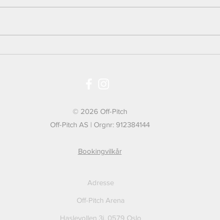
Gavetips til barn 8 til 12 år som elsker
Trikseb
fotball
riktig
© 2026 Off-Pitch
Off-Pitch AS | Orgnr: 912384144
Bookingvilkår
Adresse
Off-Pitch Arena
Haslevollen 3i,
0579 Oslo