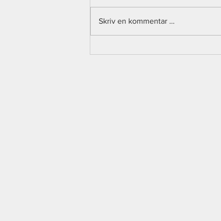
Skriv en kommentar …
Mindre bane, mer ballkontakt – derfor
elsker barn og voksne 3v3 cageball