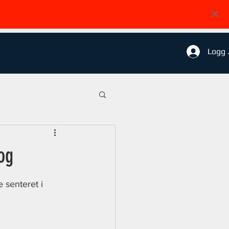
Logg 
og
e senteret i 