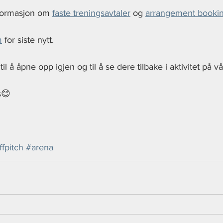
formasjon om 
faste treningsavtaler
 og 
arrangement booki
m
 for siste nytt.
s😊
ffpitch
#arena