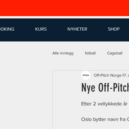
OOKING
KURS
NYHETER
SHOP
Alle innlegg
fotball
Cageball
Off-Pitch Norge
17.
Nye Off-Pitc
Etter 2 vellykkede år 
Oslo bytter navn fra O