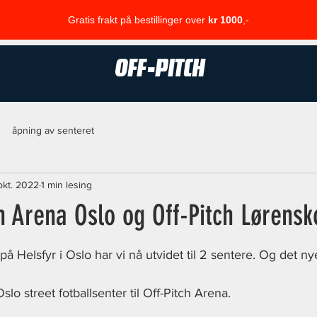
Gratis frakt på bestillinger over
kr 1000
,-
OFF-PITCH
åpning av senteret
 okt. 2022
1 min lesing
h Arena Oslo og Off-Pitch Lørensk
på Helsfyr i Oslo har vi nå utvidet til 2 sentere. Og det ny
slo street fotballsenter til Off-Pitch Arena. 