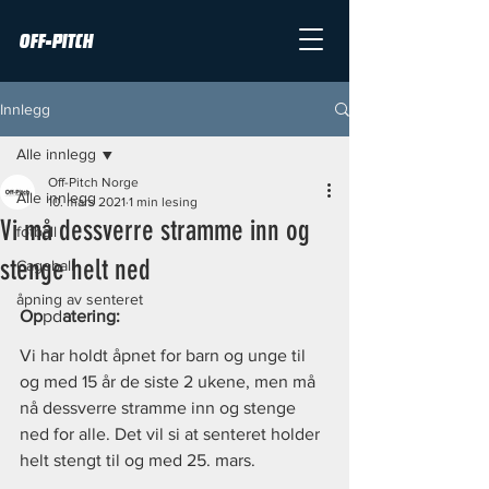
OFF-PITCH
Innlegg
Alle innlegg
Off-Pitch Norge
Alle innlegg
10. mars 2021
1 min lesing
Vi må dessverre stramme inn og
fotball
stenge helt ned
Cageball
åpning av senteret
Op
pd
atering:
Vi har holdt åpnet for barn og unge til 
og med 15 år de siste 2 ukene, men må 
nå dessverre stramme inn og stenge 
ned for alle. Det vil si at senteret holder 
helt stengt til og med 25. mars.