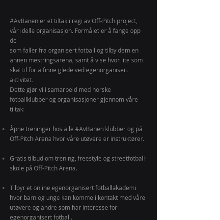
#AvBanen er et tiltak i regi av Off-Pitch project,
vår
idelle organisasjon. Formålet er å fange opp
de
som faller fra organisert fotball og tilby dem en
annen mestringsarena, samt å vise hvor lite som
skal til for å finne glede ved egenorganisert
aktivitet.
Dette gjør vi i samarbeid med norske
fotballklubber og organisasjoner gjennom våre
tiltak:
Åpne treninger hos alle #AvBanen klubber og på
Off-Pitch Arena hvor våre utøvere er instruktører.
Gratis tilbud om trening, freestyle og streetfotball-
skole på Off-Pitch Arena.
Tilbyr et online egenorganisert fotballakademi
hvor barn og unge kan komme i kontakt med våre
utøvere og andre som har interesse for
egenorganisert fotball.