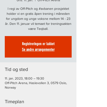
ons. 11. jan.
  |  
Off-Pitch Arena
I regi av Off-Pitch og #avbanen prosjektet
holder vi en gratis åpen trening i måneden
for ungdom og unge voksne mellom 14 - 23
år. Den 11. januar vil temaet for treningsøkten
være Teqball.
Registreringen er lukket
Se andre arrangementer
Tid og sted
11. jan. 2023, 18:00 – 19:30
Off-Pitch Arena, Haslevollen 3, 0579 Oslo,
Norway
Timeplan