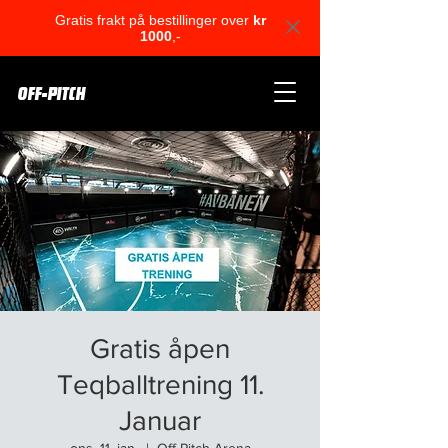
Gratis frakt på bestillinger over
kr
1000
,-
OFF-PITCH
Gratis åpen
Teqballtrening 11.
Januar