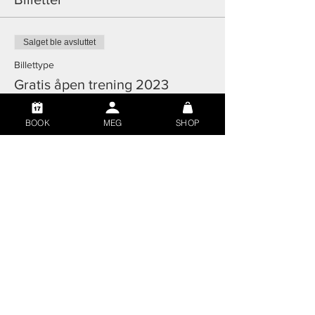
Salget ble avsluttet
Billettype
Gratis åpen trening 2023
Mer informasjon
BOOK
MEG
SHOP
Pris
0,00 kr