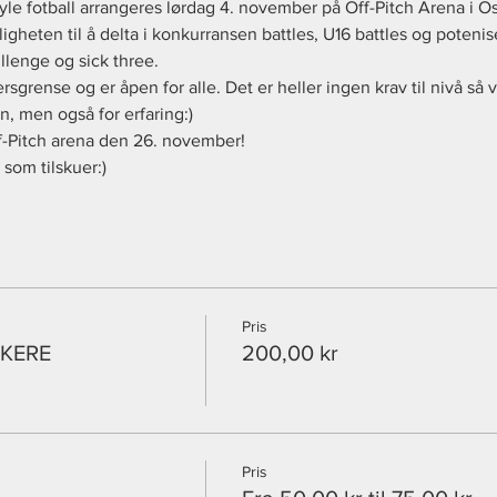
le fotball arrangeres lørdag 4. november på Off-Pitch Arena i Os
gheten til å delta i konkurransen battles, U16 battles og potenis
lenge og sick three.
grense og er åpen for alle. Det er heller ingen krav til nivå så v
n, men også for erfaring:)
f-Pitch arena den 26. november!
som tilskuer:) 
Pris
AKERE
200,00 kr
Pris