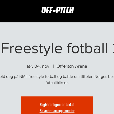
OFF-PITCH
Freestyle fotbal
lør. 04. nov.
  |  
Off-Pitch Arena
ld deg på NM i freestyle fotball og battle om tittelen Norges be
Registreringen er lukket
Se andre arrangementer