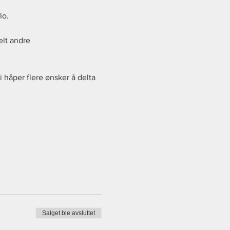
o. 
elt andre 
i håper flere ønsker å delta 
Salget ble avsluttet