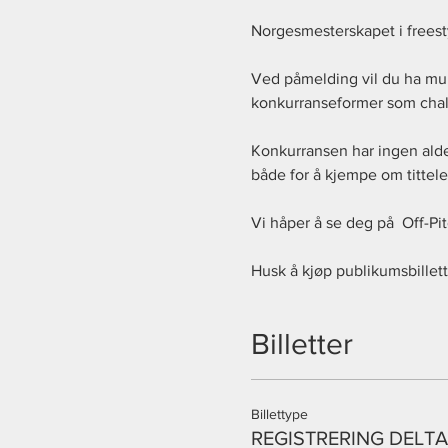
Norgesmesterskapet i freesty
Ved påmelding vil du ha muli
konkurranseformer som chall
Konkurransen har ingen alders
både for å kjempe om tittele
Vi håper å se deg på  Off-P
Husk å kjøp publikumsbillett 
Billetter
Billettype
REGISTRERING DELT