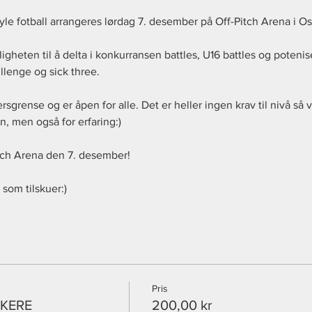
le fotball arrangeres lørdag 7. desember på Off-Pitch Arena i Osl
gheten til å delta i konkurransen battles, U16 battles og potenis
lenge og sick three.
grense og er åpen for alle. Det er heller ingen krav til nivå så v
n, men også for erfaring:)
itch Arena den 7. desember!
som tilskuer:) 
Pris
AKERE
200,00 kr