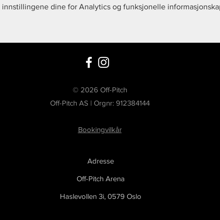
innstillingene dine for Analytics og funksjonelle informasjonska
© 2026 Off-Pitch
Off-Pitch AS | Orgnr: 912384144
Bookingvilkår
Adresse
Off-Pitch Arena
Haslevollen 3i,
0579 Oslo