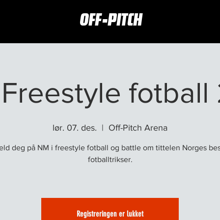
OFF-PITCH
Freestyle fotbal
lør. 07. des.
  |  
Off-Pitch Arena
ld deg på NM i freestyle fotball og battle om tittelen Norges be
fotballtrikser.
Registreringen er lukket