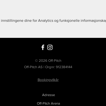
r med 2 minutter pause i mellom
n være ute på banen samtidig
illere)
innstillingene dine for Analytics og funksjonelle informasjonska
ndt etter registrering.
© 2026 Off-Pitch
Off-Pitch AS | Orgnr: 912384144
Bookingvilkår
Adresse
Off-Pitch Arena