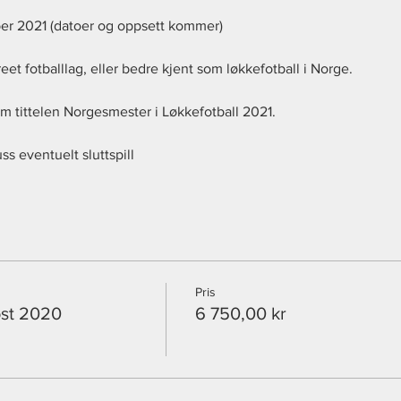
er 2021 (datoer og oppsett kommer)
eet fotballlag, eller bedre kjent som løkkefotball i Norge.
om tittelen Norgesmester i Løkkefotball 2021.
ss eventuelt sluttspill
ger
Pris
øst 2020
6 750,00 kr
eestyle og street fotballsko
tt og størrelse 4) for raskere spill