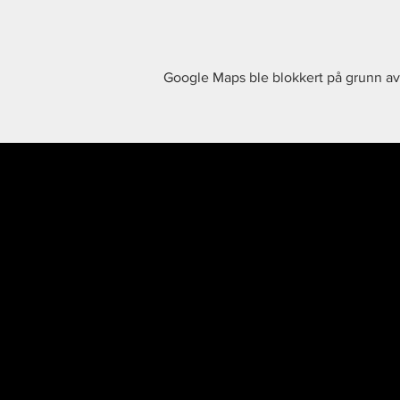
- 2 omganger på 10 minutte
- 3 spillere fra hvert lag ka
- Maks 3 inbyttere (totalt 6 sp
Google Maps ble blokkert på grunn av 
Detaljert reglement vil bli se