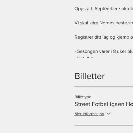
Oppstart: September / oktob
Vi skal kåre Norges beste str
Registrer ditt lag og kjemp 
- Sesongen varer i 8 uker plu
- Kr 6750,-
- Ingen dommeravgift
- Pokal til vinnerlaget
Billetter
Det spilleskamper på torsda
Billettype
Street Fotballigaen H
Reglement:
Mer informasjon
- Innesko, futsalsko eller fr
- Street fotball ball (lite spre