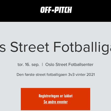
OFF-PITCH
 Street Fotballi
tor. 16. sep.
  |  
Oslo Street Fotballsenter
Den første street fotballigaen 3v3 vinter 2021
Registreringen er lukket
Se andre eventer