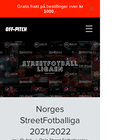
Gratis frakt på bestillinger over
kr
1000
,-
OFF-PITCH
Norges
StreetFotballiga
2021/2022