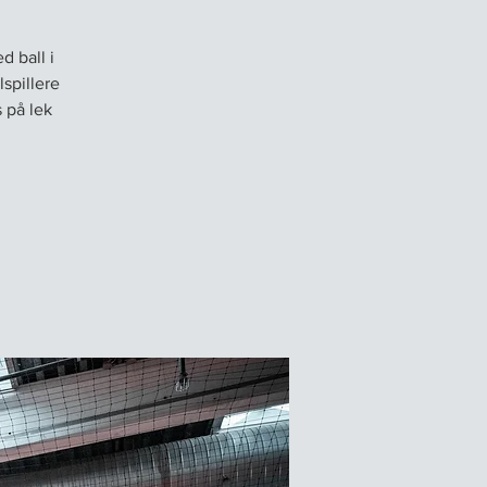
d ball i
lspillere
s på lek