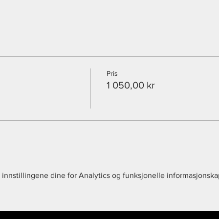
ruk koden: soskenrabatt50
der under freestyle og street fotballskolen til bruk i våre sosiale m
spørmsål i forbindelse med dette.
Pris
1 050,00 kr
innstillingene dine for Analytics og funksjonelle informasjonska