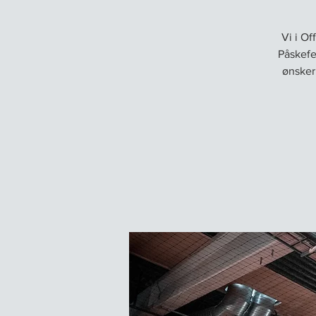
Vi i Of
Påskefer
ønsker 