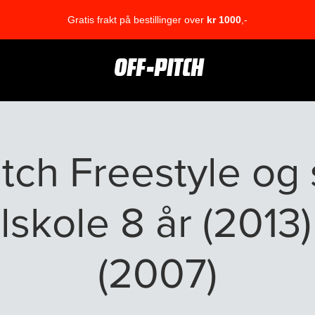
Gratis frakt på bestillinger over
kr 1000
,-
OFF-PITCH
itch Freestyle og 
lskole 8 år (2013)
(2007)