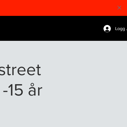
Logg 
street
 -15 år