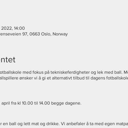
r. 2022, 14:00
Grenseveien 97, 0663 Oslo, Norway
ntet
 fotballskole med fokus på tekniskeferdigheter og lek med ball. M
allspillere ønsker vi å gi et alternativt tilbud til dagens fotballs
2. april fra kl 10.00 til 14.00 begge dagene.
r en ball og lett mat og drikke. Vi anbefaler å ta med egen matpak