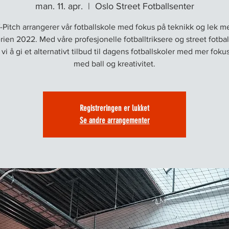
man. 11. apr.
  |  
Oslo Street Fotballsenter
f-Pitch arrangerer vår fotballskole med fokus på teknikk og lek me
ien 2022. Med våre profesjonelle fotballtriksere og street fotbal
vi å gi et alternativt tilbud til dagens fotballskoler med mer foku
med ball og kreativitet.
Registreringen er lukket
Se andre arrangementer