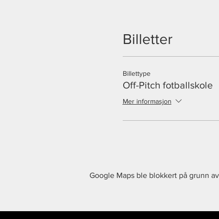
Det er 50% søskenrabatt. B
Billetter
Foto / Video:
Det vil bli filmet og tatt bil
kontakt dersom du har noen 
Billettype
Off-Pitch fotballskole
Mer informasjon
Google Maps ble blokkert på grunn av 