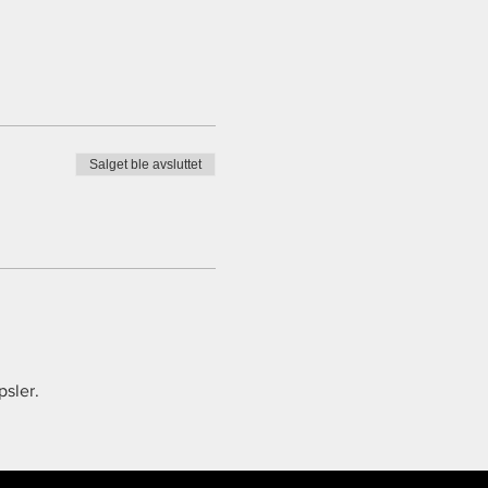
edie kanaler. Vennligst ta
Salget ble avsluttet
psler.