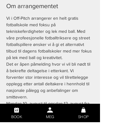
Om arrangementet
Vi i Off-Pitch arrangerer en helt gratis 
fotballskole med foksu på 
tekniskeferdigheter og lek med ball. Med 
våre profeesjonelle fotballtriksere og street 
fotballspillere ønsker vi å gi et alternativt 
tilbud til dagens fotballskoler med mer fokus 
på lek med ball og kreativitet. 
Det er åpen påmelding hvor vi vil bli nødt til 
å bekrefte deltagelse i etterkant. Vi 
forventer stor interesse og vil tilrettelegge 
opplegg etter antall deltakere i hennhold til 
nasjonale pålegg og anbefalinger om 
smittevern.
Mandag 10. august til onsdag 12. august fra 
kl 10.00 til 14.30 alle 3 dagene.
BOOK
MEG
SHOP