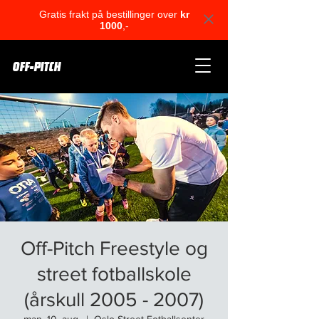
Gratis frakt på bestillinger over
kr
1000
,-
OFF-PITCH
Off-Pitch Freestyle og
street fotballskole
(årskull 2005 - 2007)