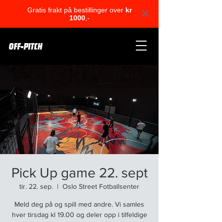
Gratis frakt på bestillinger over
kr
1000
,-
OFF-PITCH
Pick Up game 22. sept
tir. 22. sep.
  |  
Oslo Street Fotballsenter
Meld deg på og spill med andre. Vi samles
hver tirsdag kl 19.00 og deler opp i tilfeldige