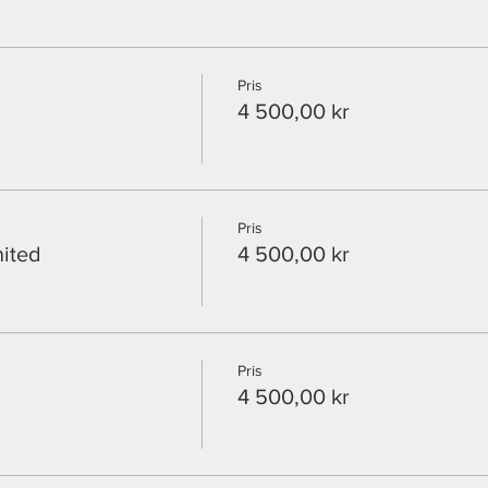
 selv i over 3 timer (1,5 time aktivitet + kampen)
koden: "PL40" får 40% på bookingen!
Pris
4 500,00 kr
Pris
ited
4 500,00 kr
Pris
4 500,00 kr