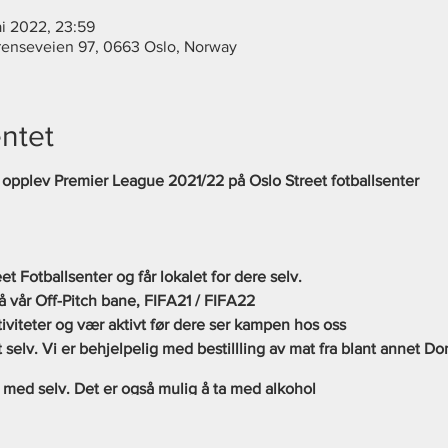
ai 2022, 23:59
Grenseveien 97, 0663 Oslo, Norway
ntet
opplev Premier League 2021/22 på Oslo Street fotballsenter
t Fotballsenter og får lokalet for dere selv.
å vår Off-Pitch bane, FIFA21 / FIFA22
tiviteter og vær aktivt før dere ser kampen hos oss
at selv. Vi er behjelpelig med bestillling av mat fra blant annet 
ta med selv. Det er også mulig å ta med alkohol
rm etter 1,5 time med aktivitet