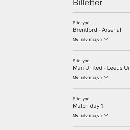
Billetter
Dere får hele lokalet for dere
NB! De 3 første som bruker 
Billettype
Brentford - Arsenal
Mer informasjon
Billettype
Man United - Leeds Un
Mer informasjon
Billettype
Match day 1
Mer informasjon