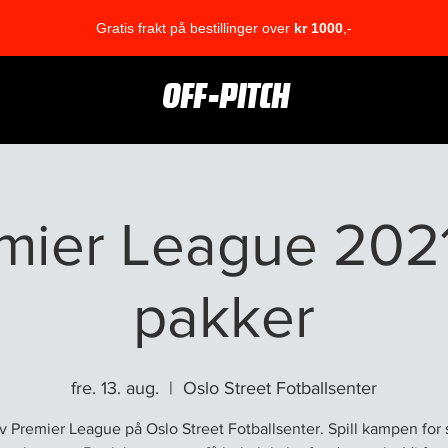
Gratis frakt på bestillinger over
kr 1000
,-
OFF-PITCH
mier League 202
pakker
fre. 13. aug.
  |  
Oslo Street Fotballsenter
 Premier League på Oslo Street Fotballsenter. Spill kampen for 