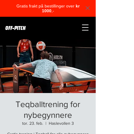
Gratis frakt på bestillinger over
kr
1000
,-
OFF-PITCH
Teqballtrening for
nybegynnere
tor. 23. feb.
  |  
Haslevollen 3