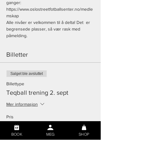
ganger: 
https://www.oslostreetfotballsenter.no/medle
mskap
Alle nivåer er velkommen til å delta! Det  er 
begrensede plasser, så vær rask med 
påmelding. 
Billetter
Salget ble avsluttet
Billettype
Teqball trening 2. sept
Mer informasjon
Pris
199,00 kr
BOOK
MEG
SHOP