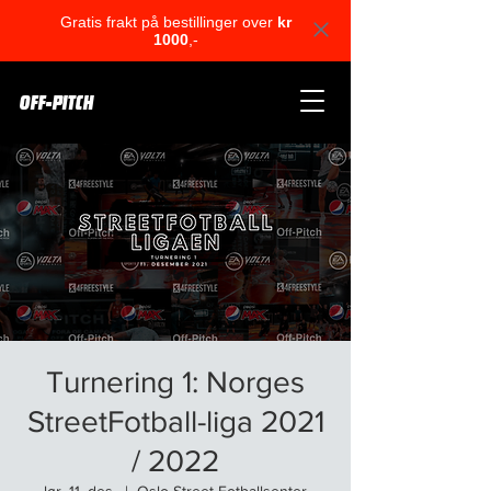
Gratis frakt på bestillinger over
kr
1000
,-
OFF-PITCH
Turnering 1: Norges
StreetFotball-liga 2021
/ 2022