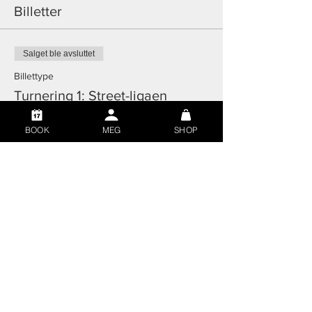
Billetter
Salget ble avsluttet
Billettype
Turnering 1: Street-ligaen
Mer informasjon
BOOK
MEG
SHOP
Pris
1 100,00 kr