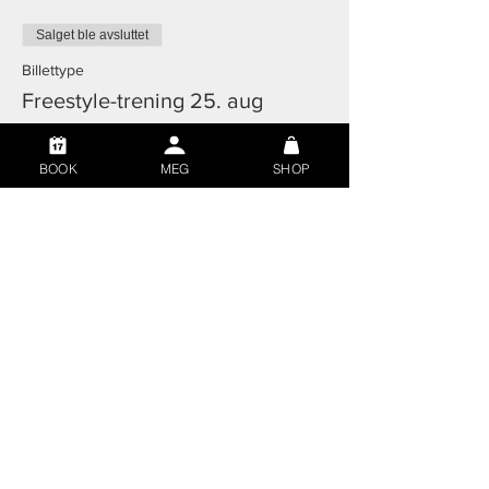
Salget ble avsluttet
Billettype
Freestyle-trening 25. aug
Mer informasjon
BOOK
MEG
SHOP
Pris
199,00 kr
© 2026 Off-Pitch
Off-Pitch AS | Orgnr:
912384144