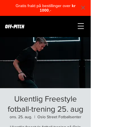
Gratis frakt på bestillinger over
kr
1000
,-
OFF-PITCH
Ukentlig Freestyle
fotball-trening 25. aug
ons. 25. aug.
  |  
Oslo Street Fotballsenter