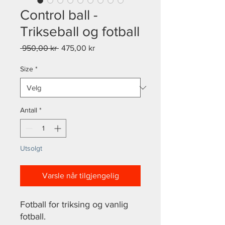
Control ball -
Trikseball og fotball
Vanlig
Salgspris
 950,00 kr 
475,00 kr
pris
Size
*
Antall
*
Utsolgt
Varsle når tilgjengelig
Fotball for triksing og vanlig
fotball.