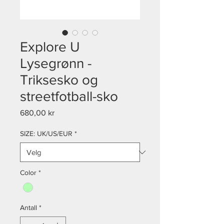
Explore U
Lysegrønn -
Triksesko og
streetfotball-sko
Pris
680,00 kr
SIZE: UK/US/EUR
*
Color
*
Antall
*