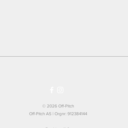
igne innleggsålenes mål med et par sko du bruker nå for å være sikker på
t par dager med Posten.
e målingene med innnsiden av et par sko du eier)
 Oslo. Du vil motta bekreftelse når pakken er klar for opphenting.
© 2026 Off-Pitch
5
6
7
8
Off-Pitch AS | Orgnr: 912384144
6
7
8
9