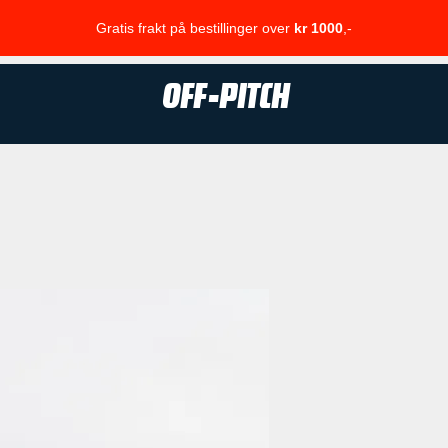
Gratis frakt på bestillinger over
kr 1000
,-
OFF-PITCH