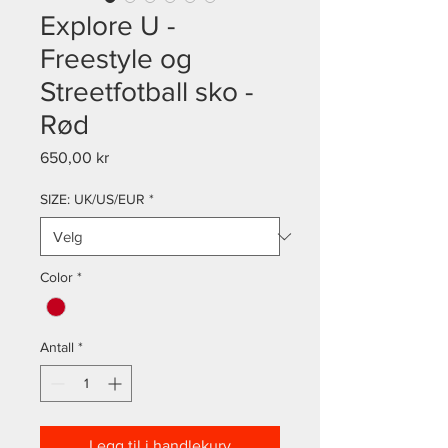
Explore U -
Freestyle og
Streetfotball sko -
Rød
Pris
650,00 kr
SIZE: UK/US/EUR
*
Color
*
Antall
*
Legg til i handlekurv