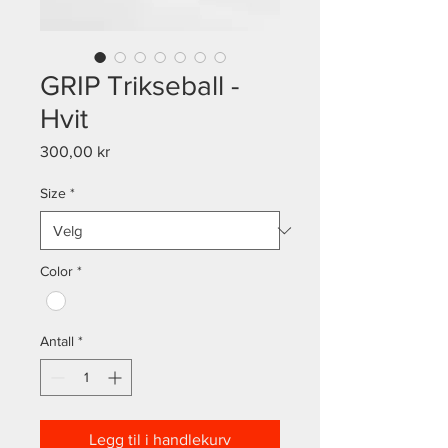
GRIP Trikseball -
Hvit
Pris
300,00 kr
Size
*
Color
*
Antall
*
Legg til i handlekurv