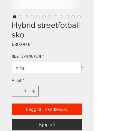
Hybrid streetfotball
sko
Pris
680,00 kr
Size UK/US/EUR
*
Antall
*
Legg til i handlekurv
Kjøp nå