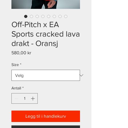
Off-Pitch x EA
Sports cracked lava
drakt - Oransj
Pris
580,00 kr
Size
*
Antall
*
Legg til i handlekurv