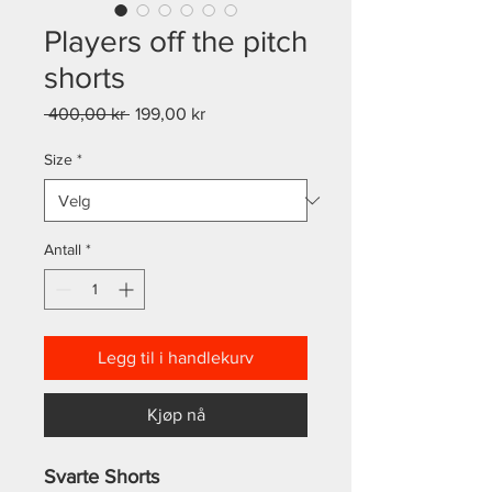
Players off the pitch
shorts
Vanlig
Salgspris
 400,00 kr 
199,00 kr
pris
Size
*
Antall
*
Legg til i handlekurv
Kjøp nå
Svarte Shorts