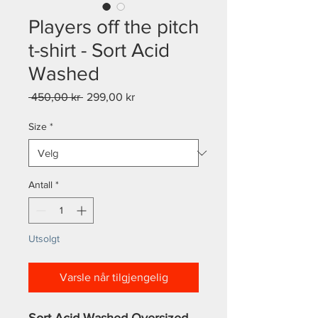
Players off the pitch
t-shirt - Sort Acid
Washed
Vanlig
Salgspris
 450,00 kr 
299,00 kr
pris
Size
*
Antall
*
Utsolgt
Varsle når tilgjengelig