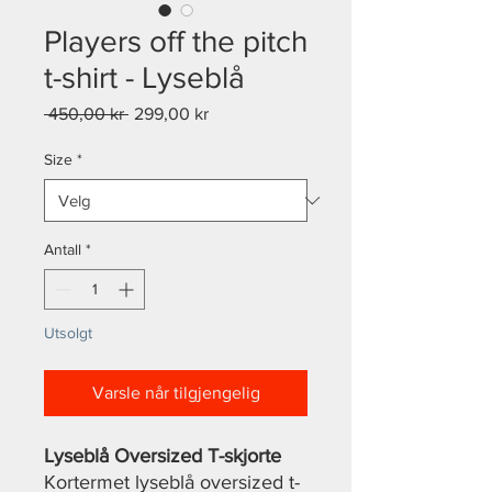
Players off the pitch
t-shirt - Lyseblå
Vanlig
Salgspris
 450,00 kr 
299,00 kr
pris
Size
*
Antall
*
Utsolgt
Varsle når tilgjengelig
Lyseblå Oversized T-skjorte
Kortermet lyseblå oversized t-