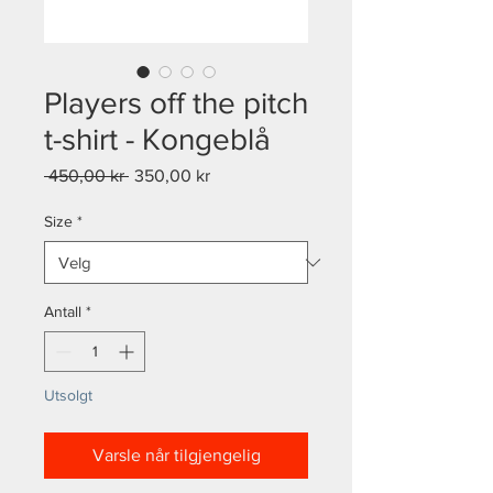
Players off the pitch
t-shirt - Kongeblå
Vanlig
Salgspris
 450,00 kr 
350,00 kr
pris
Size
*
Antall
*
Utsolgt
Varsle når tilgjengelig