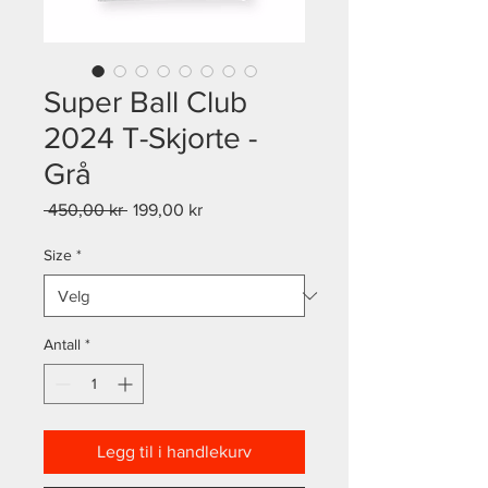
Super Ball Club
2024 T-Skjorte -
Grå
Vanlig
Salgspris
 450,00 kr 
199,00 kr
pris
Size
*
Antall
*
Legg til i handlekurv