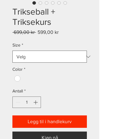
Trikseball +
Triksekurs
Vanlig
Salgspris
 699,00 kr 
599,00 kr
pris
Size
*
Color
*
Antall
*
Legg til i handlekurv
Kjøp nå