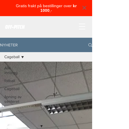
Gratis frakt på bestillinger over
kr
1000
,-
OFF-PITCH
NYHETER
Cageball
Alle
innlegg
fotball
Cageball
åpning av
senteret