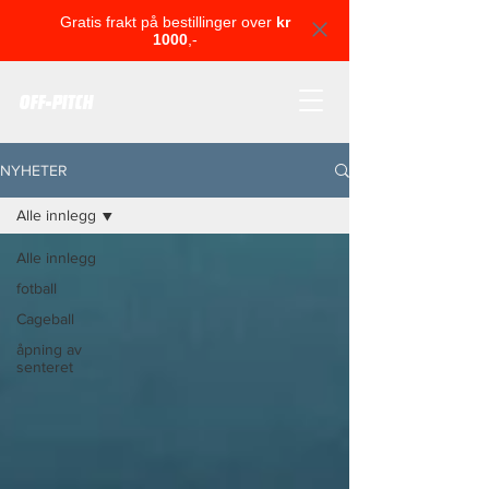
Gratis frakt på bestillinger over
kr
1000
,-
OFF-PITCH
NYHETER
Alle innlegg
Alle innlegg
fotball
Cageball
åpning av
senteret