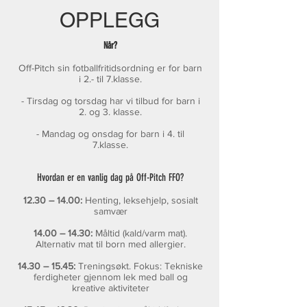
OPPLEGG
Når?
Off-Pitch sin fotballfritidsordning er for barn
i 2.- til 7.klasse.
- Tirsdag og torsdag har vi tilbud for barn i
2. og 3. klasse.
- Mandag og onsdag for barn i 4. til
7.klasse.
Hvo
rdan er en vanlig d
ag på Off-Pitch FFO?
12.30 – 14.00:
Henting, leksehjelp, sosialt
samvær
14.00 – 14.30:
Måltid (kald/varm mat).
Alternativ mat til born med allergier.
14.30 – 15.45:
Treningsøkt. Fokus: Tekniske
ferdigheter gjennom lek med ball og
kreative aktiviteter