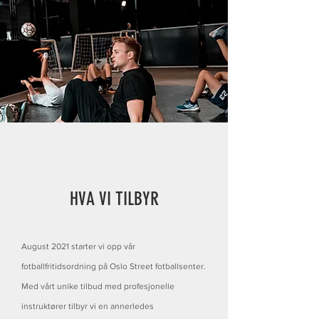
HVA VI TILBYR
August 2021 starter vi opp vår
fotballfritidsordning på Oslo Street fotballsenter.
Med vårt unike tilbud med profesjonelle
instruktører tilbyr vi en annerledes