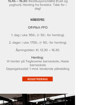
15.45 – 16.30:
Restitusjonsmåltid (frukt og
yoghurt). Henting fra foreldre. Takk for i
dag!
MÅNEDSPRIS:
Off-Pitch FFO
1. dag i uka: 950,- (+ 50,- for henting).
2. dager i uka: 1750,- (+ 50,- for henting).
Åpningstider: Kl. 12.30 – 16.30.
Henting:
Vi henter på Tegleverke barneskole, Hasle
barneskole
Oppsigelsestid: 1 mnd. bindende påmelding
REGISTRERING