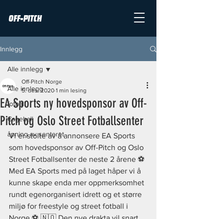
OFF-PITCH
Innlegg
Alle innlegg
Off-Pitch Norge
Alle innlegg
5. des. 2020
1 min lesing
EA Sports ny hovedsponsor av Off-
fotball
Pitch og Oslo Street Fotballsenter
Cageball
åpning av senteret
Vi er stolte av å annonsere EA Sports 
som hovedsponsor av Off-Pitch og Oslo 
Street Fotballsenter de neste 2 årene ⚽️ 
Med EA Sports med på laget håper vi å 
kunne skape enda mer oppmerksomhet 
rundt egenorganisert idrett og et større 
miljø for freestyle og street fotball i 
Norge ⚽️ 🇳🇴 Den nye drakta vil snart 