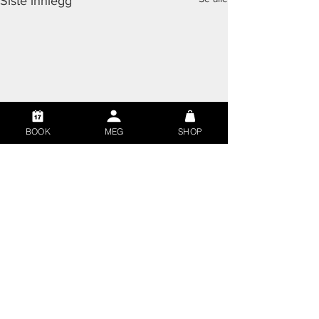
Siste innlegg
BOOK
MEG
SHOP
Kommentarer