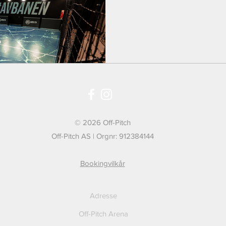
© 2026 Off-Pitch
Off-Pitch AS | Orgnr: 912384144
Bookingvilkår
Adresse
Off-Pitch Arena