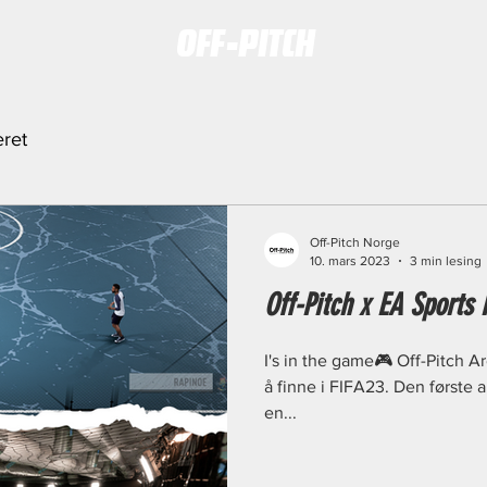
OFF-PITCH
eret
Off-Pitch Norge
10. mars 2023
3 min lesing
Off-Pitch x EA Sports
I's in the game🎮 Off-Pitch A
å finne i FIFA23. Den første 
en...