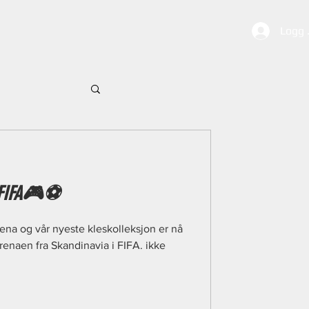
Logg 
 FIFA🎮⚽️
rena og vår nyeste kleskolleksjon er nå
arenaen fra Skandinavia i FIFA. ikke