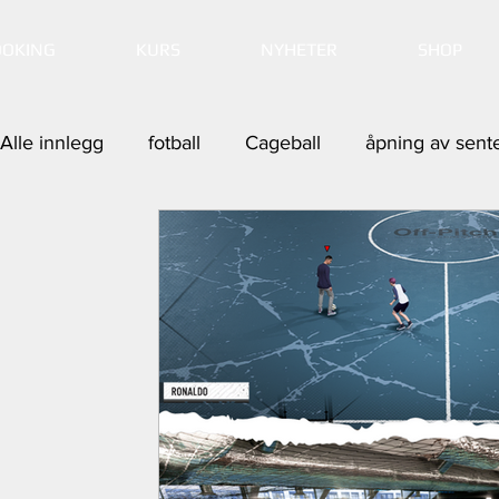
OOKING
KURS
NYHETER
SHOP
Alle innlegg
fotball
Cageball
åpning av sent