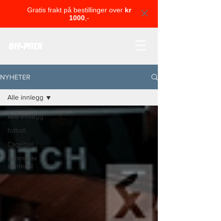
Gratis frakt på bestillinger over
kr
1000
,-
OFF-PITCH
NYHETER
Alle innlegg
Alle innlegg
fotball
Cageball
åpning av
senteret