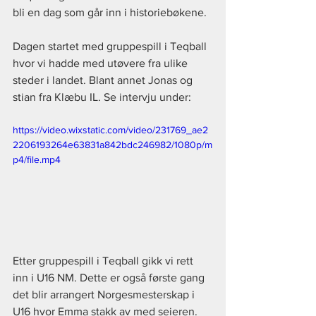
bli en dag som går inn i historiebøkene.
Dagen startet med gruppespill i Teqball 
hvor vi hadde med utøvere fra ulike 
steder i landet. Blant annet Jonas og 
stian fra Klæbu IL. Se intervju under:
https://video.wixstatic.com/video/231769_ae2
2206193264e63831a842bdc246982/1080p/m
p4/file.mp4
Etter gruppespill i Teqball gikk vi rett 
inn i U16 NM. Dette er også første gang 
det blir arrangert Norgesmesterskap i 
U16 hvor Emma stakk av med seieren. 