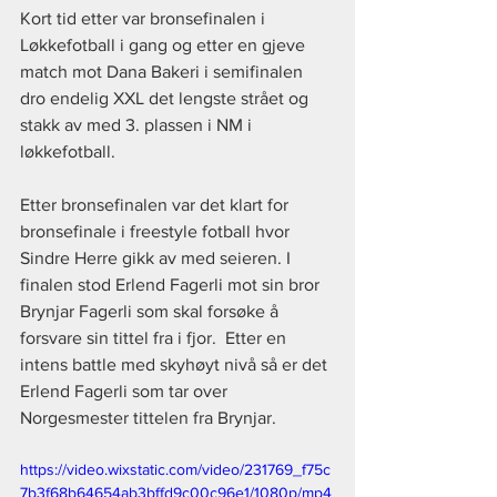
Kort tid etter var bronsefinalen i 
Løkkefotball i gang og etter en gjeve 
match mot Dana Bakeri i semifinalen 
dro endelig XXL det lengste strået og 
stakk av med 3. plassen i NM i 
løkkefotball.
Etter bronsefinalen var det klart for 
bronsefinale i freestyle fotball hvor 
Sindre Herre gikk av med seieren. I 
finalen stod Erlend Fagerli mot sin bror 
Brynjar Fagerli som skal forsøke å 
forsvare sin tittel fra i fjor.  Etter en 
intens battle med skyhøyt nivå så er det 
Erlend Fagerli som tar over 
Norgesmester tittelen fra Brynjar.
https://video.wixstatic.com/video/231769_f75c
7b3f68b64654ab3bffd9c00c96e1/1080p/mp4