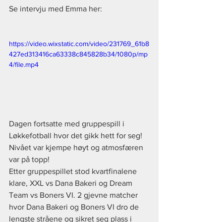
Se intervju med Emma her:
https://video.wixstatic.com/video/231769_61b8
427ed313416ca63338c845828b34/1080p/mp
4/file.mp4
Dagen fortsatte med gruppespill i 
Løkkefotball hvor det gikk hett for seg! 
Nivået var kjempe høyt og atmosfæren 
var på topp!
Etter gruppespillet stod kvartfinalene 
klare, XXL vs Dana Bakeri og Dream 
Team vs Boners VI. 2 gjevne matcher 
hvor Dana Bakeri og Boners VI dro de 
lengste stråene og sikret seg plass i 