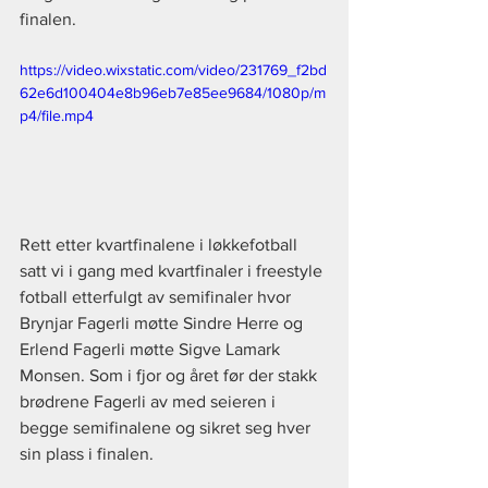
finalen.
https://video.wixstatic.com/video/231769_f2bd
62e6d100404e8b96eb7e85ee9684/1080p/m
p4/file.mp4
Rett etter kvartfinalene i løkkefotball 
satt vi i gang med kvartfinaler i freestyle 
fotball etterfulgt av semifinaler hvor 
Brynjar Fagerli møtte Sindre Herre og 
Erlend Fagerli møtte Sigve Lamark 
Monsen. Som i fjor og året før der stakk 
brødrene Fagerli av med seieren i 
begge semifinalene og sikret seg hver 
sin plass i finalen.