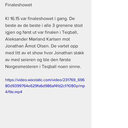
Finaleshowet
Kl 16.15 var finaleshowet i gang. De 
beste av de beste i alle 3 grenene stod 
igjen og først ut var finalen i Teqball, 
Aleksander Mørland Karlsen mot 
Jonathan Åmot Olsen. De vartet opp 
med litt av et show hvor Jonathan stakk 
av med seieren og ble den første 
Norgesmesteren i Teqball noen sinne.
https://video.wixstatic.com/video/231769_696
80d9399764e629fa6d986af4fd2cf/1080p/mp
4/file.mp4