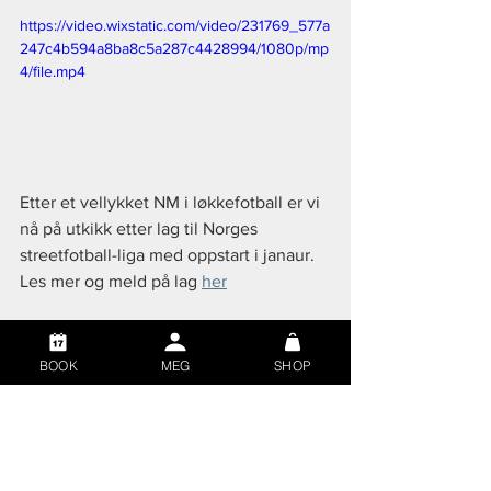
https://video.wixstatic.com/video/231769_577a
247c4b594a8ba8c5a287c4428994/1080p/mp
4/file.mp4
Etter et vellykket NM i løkkefotball er vi 
nå på utkikk etter lag til Norges 
streetfotball-liga med oppstart i janaur. 
Les mer og meld på lag 
her
BOOK
MEG
SHOP