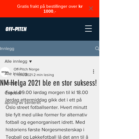
Gratis frakt på bestillinger over
kr
1000
,-
OFF-PITCH
Innlegg
Alle innlegg
Off-Pitch Norge
Alle innlegg
1. nov. 2021
2 min lesing
NM Helga 2021 ble en stor suksess!
fotball
Fra kl 09.00 lørdag morgen til kl 18.00 
Cageball
lørdag ettermiddag gikk det i ett på 
åpning av senteret
Oslo street fotballsenter. Hvert minutt 
ble fylt med ulike former for alternativ 
fotball og egenorganisert idrett. Med 
historiens første Norgesmesterskap i 
Teqball og Løkkefotball lå det ann til å 