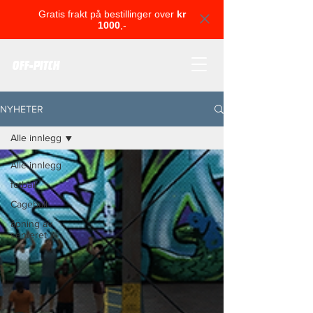
Gratis frakt på bestillinger over
kr
1000
,-
OFF-PITCH
NYHETER
Alle innlegg
Alle innlegg
fotball
Cageball
åpning av
senteret