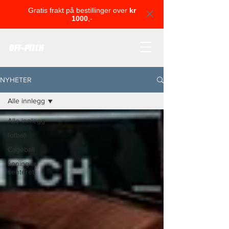
Gratis frakt på bestillinger over
kr
1000
,-
OFF-PITCH
NYHETER
Alle innlegg
Alle innlegg
fotball
Cageball
åpning av
senteret