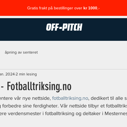
Gratis frakt på bestillinger over
kr 1000
,-
OFF-PITCH
åpning av senteret
 jan. 2024
2 min lesing
- Fotballtriksing.no
entere vår nye nettside, 
fotballtriksing.no
, dedikert til all
 forbedre sine ferdigheter. Vår nettside tilbyr et fotballtrik
gere verdensmester i fotballtriksing og deltaker i Mestern