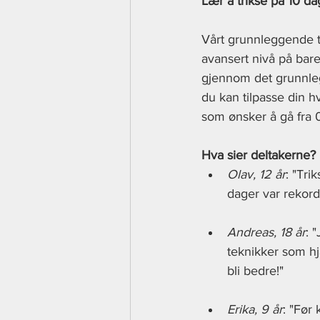
Lær å trikse på 10 da
Vårt grunnleggende tr
avansert nivå på bare
gjennom det grunnleg
du kan tilpasse din h
som ønsker å gå fra 0 
Hva sier deltakerne?
Olav, 12 år
: "Tri
dager var rekord
Andreas, 18 år
: 
teknikker som hja
bli bedre!"
Erika, 9 år
: "Før 