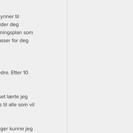
nner til 
ider deg 
eningsplan som 
asser for deg 
dre. Etter 10 
et lærte jeg 
il alle som vil 
dager kunne jeg 