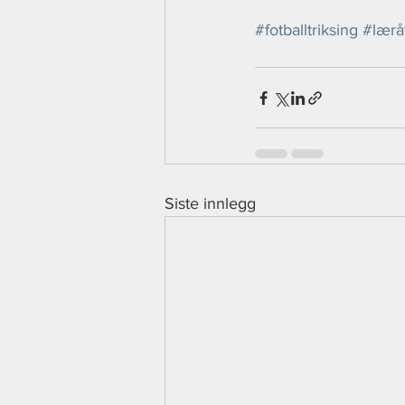
#fotballtriksing
#lærå
Siste innlegg