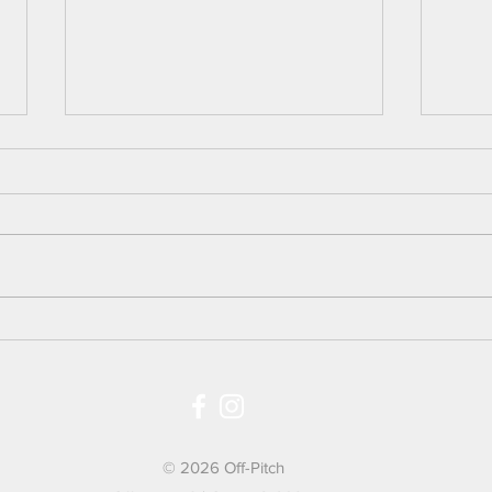
Gavetips til barn 8 til 12 år som elsker
Trikseb
fotball
riktig
© 2026 Off-Pitch