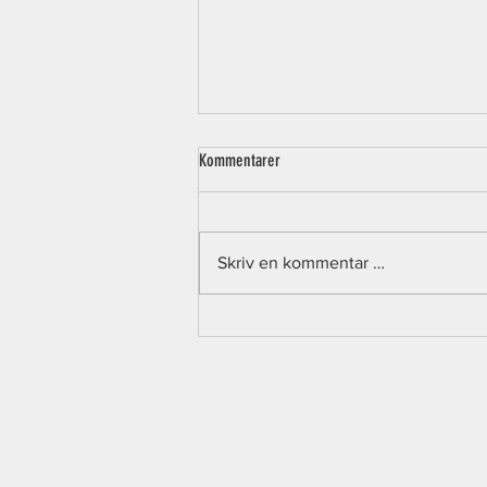
Kommentarer
Skriv en kommentar …
Mindre bane, mer ballkontakt – derfor
elsker barn og voksne 3v3 cageball