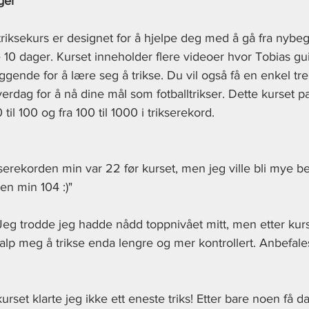
ger
iksekurs er designet for å hjelpe deg med å gå fra nybegy
 10 dager. Kurset inneholder flere videoer hvor Tobias gu
gende for å lære seg å trikse. Du vil også få en enkel tr
verdag for å nå dine mål som fotballtrikser. Dette kurset p
til 100 og fra 100 til 1000 i trikserekord.
kserekorden min var 22 før kurset, men jeg ville bli mye be
en min 104 :)"
"Jeg trodde jeg hadde nådd toppnivået mitt, men etter kurs
lp meg å trikse enda lengre og mer kontrollert. Anbefales t
kurset klarte jeg ikke ett eneste triks! Etter bare noen få 