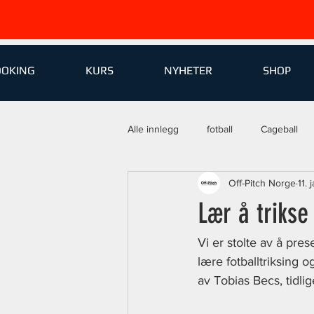
OOKING
KURS
NYHETER
SHOP
Alle innlegg
fotball
Cageball
Off-Pitch Norge
11.
Lær å trikse 
Vi er stolte av å pres
lære fotballtriksing og
av Tobias Becs, tidli