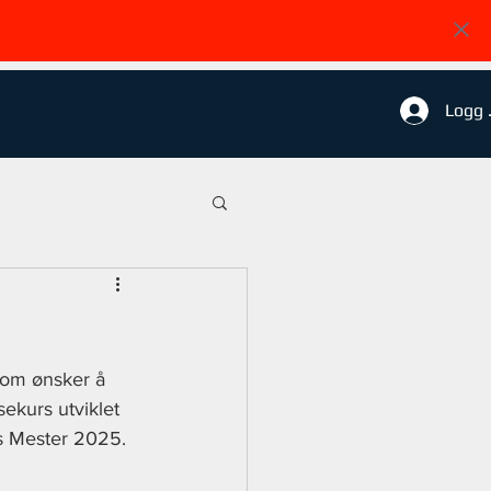
Logg 
e som ønsker å 
sekurs utviklet 
es Mester 2025.