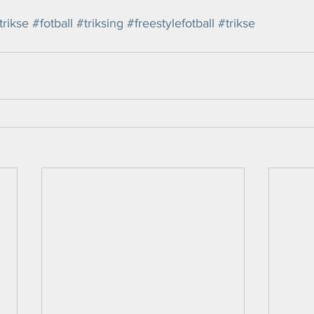
trikse
#fotball
#triksing
#freestylefotball
#trikse