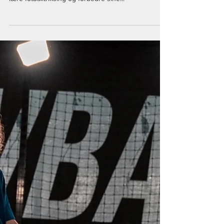
fotballtriksing.no , dedikert til alle som ønsker å
lære fotballtriksing og forbedre sine...