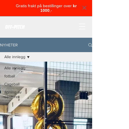
Gratis frakt på bestillinger over
kr
1000
,-
OFF-PITCH
NYHETER
Alle innlegg
Alle innlegg
fotball
Cageball
åpning av
senteret