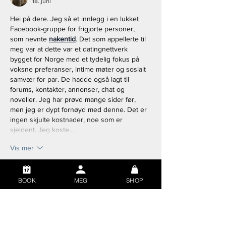
18. juni
Hei på dere. Jeg så et innlegg i en lukket 
Facebook-gruppe for frigjorte personer, 
som nevnte 
nakentid
. Det som appellerte til 
meg var at dette var et datingnettverk 
bygget for Norge med et tydelig fokus på 
voksne preferanser, intime møter og sosialt 
samvær for par. De hadde også lagt til 
forums, kontakter, annonser, chat og 
noveller. Jeg har prøvd mange sider før, 
men jeg er dypt fornøyd med denne. Det er 
ingen skjulte kostnader, noe som er 
sjeldent. Jeg koste…
Vis mer
Lik
Svar
BOOK
MEG
SHOP
Andriano Nestorios
14. mai
God dag! En venn tipset meg om 