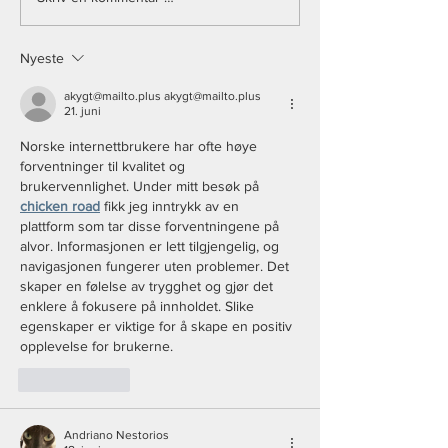
elsker fotball
den riktig
Nyeste
akygt@mailto.plus akygt@mailto.plus
21. juni
Norske internettbrukere har ofte høye 
forventninger til kvalitet og 
brukervennlighet. Under mitt besøk på 
chicken road
 fikk jeg inntrykk av en 
plattform som tar disse forventningene på 
alvor. Informasjonen er lett tilgjengelig, og 
navigasjonen fungerer uten problemer. Det 
skaper en følelse av trygghet og gjør det 
enklere å fokusere på innholdet. Slike 
egenskaper er viktige for å skape en positiv 
opplevelse for brukerne.
Lik
Svar
Andriano Nestorios