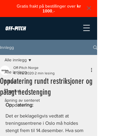
Gratis frakt på bestillinger over
kr
1000
,-
OFF-PITCH
Innlegg
Alle innlegg
Off-Pitch Norge
Alle innlegg
4. des. 2020
2 min lesing
Oppdatering rundt restriksjoner og
fotball
pålagt nedstenging
Cageball
åpning av senteret
Op
pd
atering:
Det er beklageligvis vedtatt at 
treningssentrene i Oslo må holdes 
stengt frem til 14.desember. Hva som 