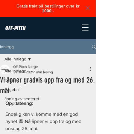
Gratis frakt på bestillinger over
kr
1000
,-
OFF-PITCH
Innlegg
Alle innlegg
Off-Pitch Norge
Alle innlegg
22. mai 2021
1 min lesing
Vi åpner gradvis opp fra og med 26.
fotball
mai
Cageball
åpning av senteret
Op
pd
atering:
Endelig kan vi komme med en god 
nyhet!😃 Nå åpner vi opp fra og med 
onsdag 26. mai.