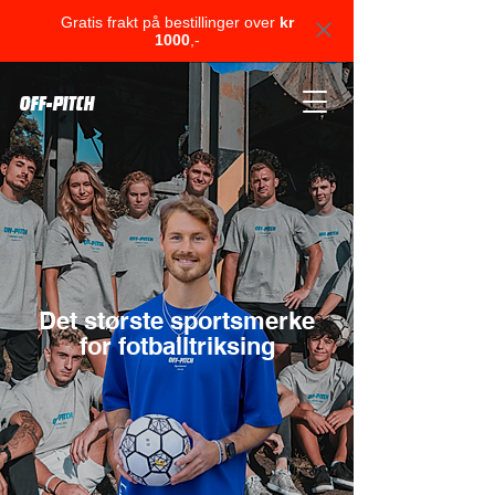
Gratis frakt på bestillinger over
kr
1000
,-
OFF-PITCH
Det største sportsmerke
for fotballtriksing