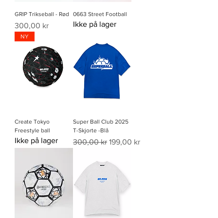
GRIP Trikseball - Rød
0663 Street Football
Ikke på lager
Pris
300,00 kr
NY
Create Tokyo
Super Ball Club 2025
Freestyle ball
T-Skjorte -Blå
Ikke på lager
Vanlig pris
Salgspris
300,00 kr
199,00 kr