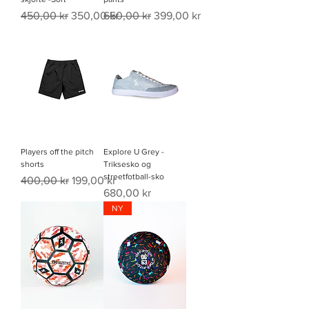
Vanlig pris
Salgspris
Vanlig pris
Salgspris
450,00 kr
350,00 kr
650,00 kr
399,00 kr
Players off the pitch
Explore U Grey -
shorts
Triksesko og
streetfotball-sko
Vanlig pris
Salgspris
400,00 kr
199,00 kr
Pris
680,00 kr
NY