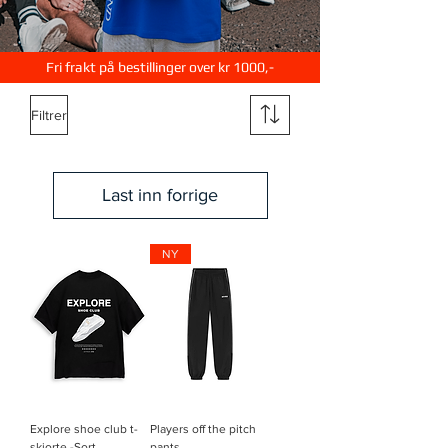
Fri frakt på bestillinger over kr 1000,-
Filtrer
Last inn forrige
NY
Explore shoe club t-
Players off the pitch
skjorte -Sort
pants